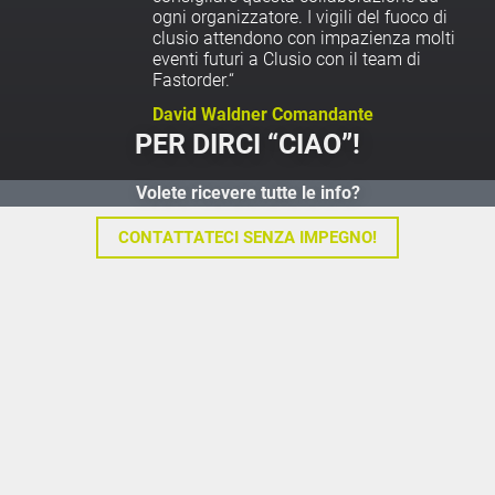
ogni organizzatore. I vigili del fuoco di
clusio attendono con impazienza molti
eventi futuri a Clusio con il team di
Fastorder.“
David Waldner Comandante
PER DIRCI “CIAO”!
Volete ricevere tutte le info?
CONTATTATECI SENZA IMPEGNO!
FASTORDER
Via Reut 2/a | 39026 Prato | Alto Adige | Italia
info@fastorder.bz
|
+39 3385 083 065