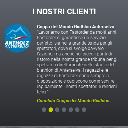
I NOSTRI CLIENTI
va
Marktfest Caldaro
nni.
“Noi della SV KALTERN EISHOCKE
collaboriamo già da diversi anni co
i
ditta Fastorder alla festa del merca
Caldaro e ad altri eventi più grandi.
i
L'esperienza del team intorno a Mar
 gli
Stefan e Manni, ci facilita
el
l'organizzazione e la disposizione 
cucina e lo svolgimento generale. 
di problemi o domande, il personal
re
cordiale è sempre disponibile ad ai
erli
Utilizzando Fastorder, le vendite in
aumentano e diventano ancora pi
semplici. Continueremo a lavorare
Fastorder in futuro.“
SV Caldaro Hockey su Ghiaccio