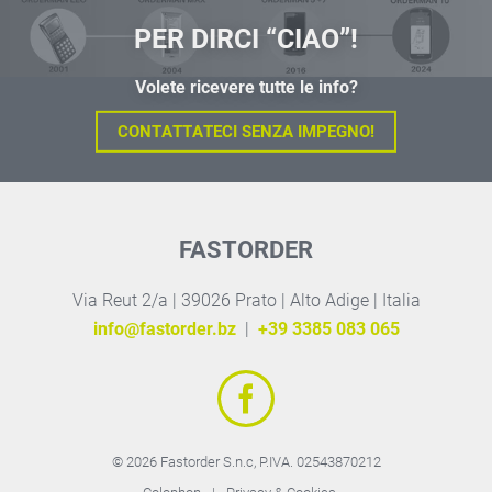
PER DIRCI “CIAO”!
Volete ricevere tutte le info?
CONTATTATECI SENZA IMPEGNO!
FASTORDER
Via Reut 2/a | 39026 Prato | Alto Adige | Italia
info@fastorder.bz
|
+39 3385 083 065
© 2026 Fastorder S.n.c,
P.IVA. 02543870212