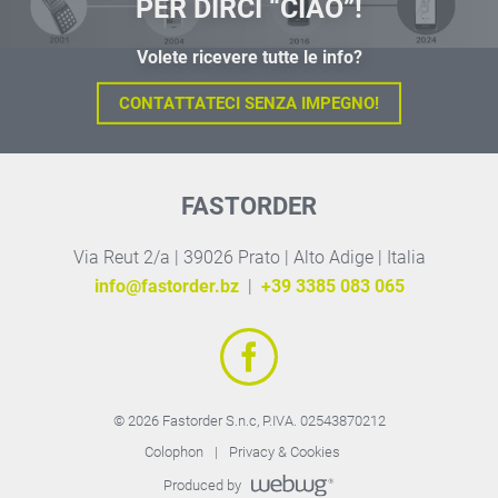
PER DIRCI “CIAO”!
Volete ricevere tutte le info?
CONTATTATECI SENZA IMPEGNO!
FASTORDER
Via Reut 2/a | 39026 Prato | Alto Adige | Italia
info@fastorder.bz
|
+39 3385 083 065
© 2026 Fastorder S.n.c,
P.IVA. 02543870212
Colophon
Privacy & Cookies
Produced by